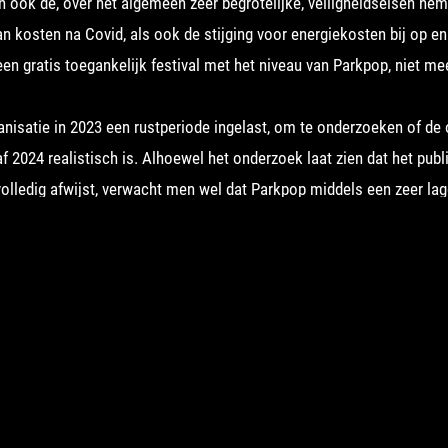
n ook de, over het algemeen zeer begrotelijke, veiligheidseisen nem
an kosten na Covid, als ook de stijging voor energiekosten bij op en 
en gratis toegankelijk festival met het niveau van Parkpop, niet mee
nisatie in 2023 een rustperiode ingelast, om te onderzoeken of de 
f 2024 realistisch is. Alhoewel het onderzoek laat zien dat het pub
 volledig afwijst, verwacht men wel dat Parkpop middels een zeer lag
 publiek. Gezien de rol die Parkpop de afgelopen 40 jaar vervulde, ge
an deze beperking, zal Parkpop zich programmatisch onvoldoende k
sitie zeker te stellen en blijft de bedrijfsvoering vanuit deze uitgan
de organisatie besloten af te zien van het realiseren van toekomsti
 viering van 40 jaar Parkpop in 2022 was een goede afsluiting van 
oment om op zoek te gaan naar nieuwe Haagse tradities.