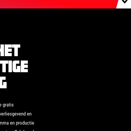
het
tige
g
e gratis
 verliesgevend en
amma en productie