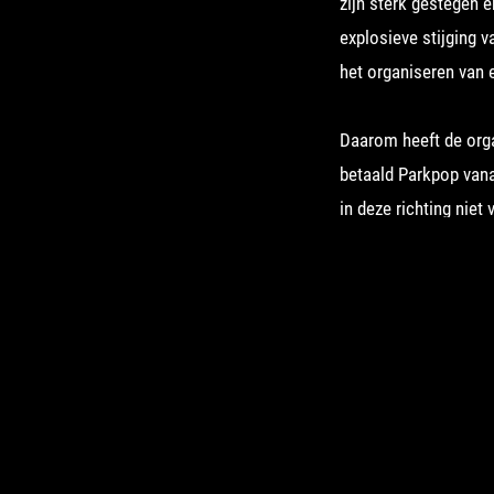
zijn sterk gestegen e
explosieve stijging v
het organiseren van e
Daarom heeft de orga
betaald Parkpop vana
in deze richting niet
blijft voor een groot
echter als gevolg v
om haar landelijke po
onzekere factor.
Om deze reden heeft 
Parkpop Den Haag. De
wellicht een goed m