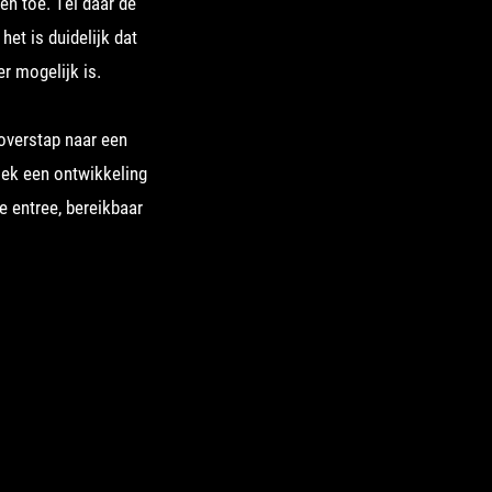
en toe. Tel daar de
het is duidelijk dat
r mogelijk is.
overstap naar een
liek een ontwikkeling
e entree, bereikbaar
en onredelijke vraag,
unnen onderscheiden
gspositie een zeer
ge edities van
een mooie traditie;